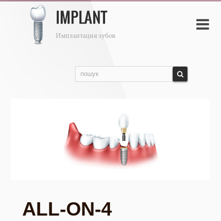

ALL-ON-4