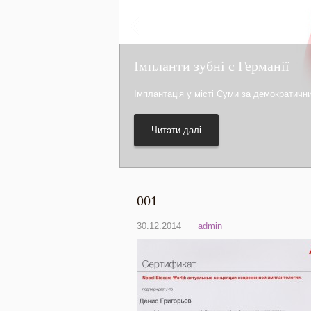
Імпланти зубні с Германії
Імплантація у місті Суми за демократичн
Читати далі
001
30.12.2014
admin