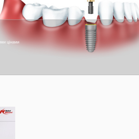
ими цінами
1
2
3