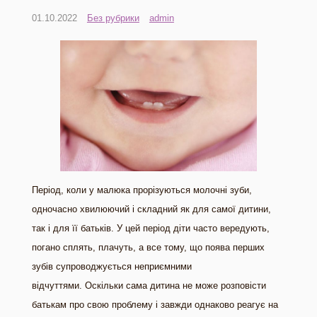
01.10.2022
Без рубрики
admin
Період, коли у малюка прорізуються молочні зуби,
одночасно хвилюючий і складний як для самої дитини,
так і для її батьків. У цей період діти часто вередують,
погано сплять, плачуть, а все тому, що поява перших
зубів супроводжується неприємними
відчуттями. Оскільки сама дитина не може розповісти
батькам про свою проблему і завжди однаково реагує на