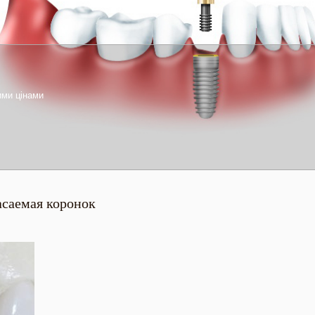
ими цінами
1
2
3
асаемая коронок