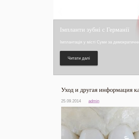
Імпланти зубні с Германії
Імплантація у місті Суми за демократичн
Читати далі
Уход и другая информация к
25.09.2014
admin