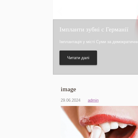
Імпланти зубні с Германії
Імплантація у місті Суми за демократичн
Читати далі
image
29.06.2024
admin