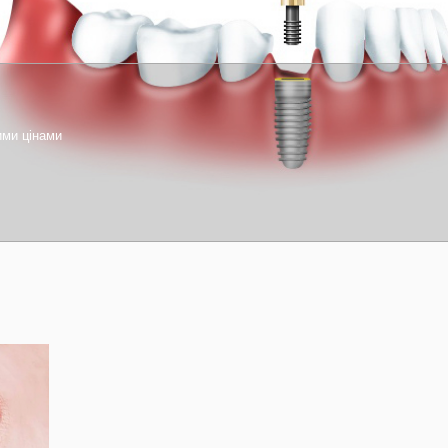
ими цінами
1
2
3