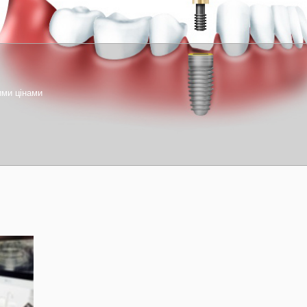
ими цінами
1
2
3