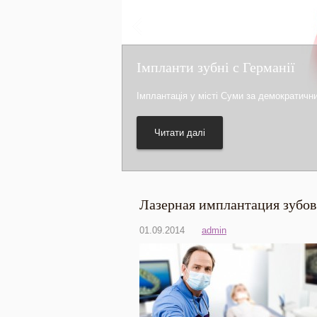
Імпланти зубні с Германії
Імплантація у місті Суми за демократичн
Читати далі
Лазерная имплантация зубов
01.09.2014
admin