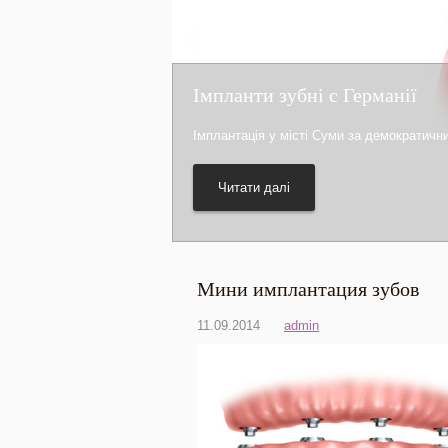
Імпланти зубні с Германії
Імплантація у місті Суми за демократичн
Читати далі
Мини имплантация зубов
11.09.2014
admin