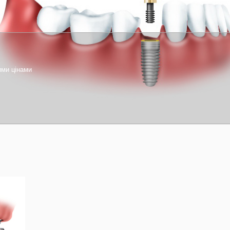
ими цінами
1
2
3